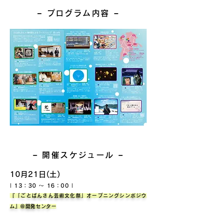
− プログラム内容 −
− 開催スケジュール −
10月21日(土)
| 13：30 ～ 16：00 |
『「ごとばんさん芸
術文化祭」オープニングシンポジウ
ム』＠開発センター