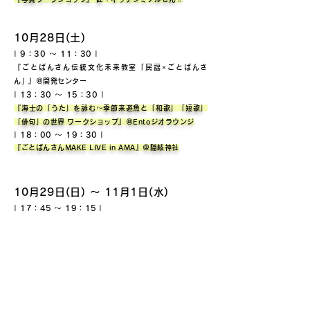
10月28日(土)
| 9：30 ～ 11：30 |
『ごとばんさん伝統文化未来教室「民謡×ごとばんさ
ん」』＠開発センター
| 13：30 ～ 15：30 |
『海士の「うた」を詠む～季節来遊魚と「和歌」「短歌」
「俳句」の世界 ワー
クショップ』＠Entoジオラウンジ
| 18：00 ～
19：30
|
『ごとばんさんMAKE LIVE in AMA』＠隠岐神社
10月29日(日) ～ 11月1日(水)
|
17：45
〜 19：15
|
『体験型インスタレーションkodou & connecting 隠岐神
社で出会う、光の散歩道』＠隠岐神社周辺
11月3日(金)
| 11：00
～ 12：00 |
『mini島民劇』